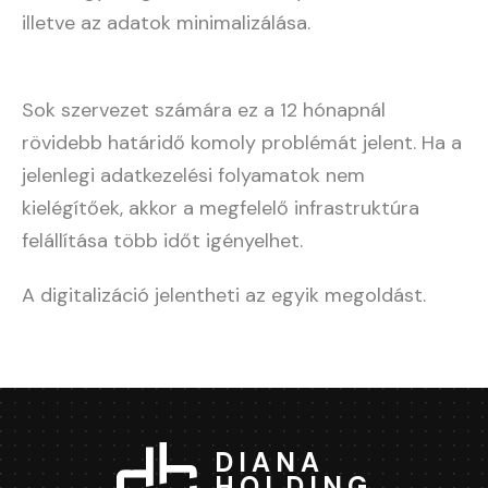
illetve az adatok minimalizálása.
Sok szervezet számára ez a 12 hónapnál
rövidebb határidő komoly problémát jelent. Ha a
jelenlegi adatkezelési folyamatok nem
kielégítőek, akkor a megfelelő infrastruktúra
felállítása több időt igényelhet.
A digitalizáció jelentheti az egyik megoldást.
DIANA
HOLDING